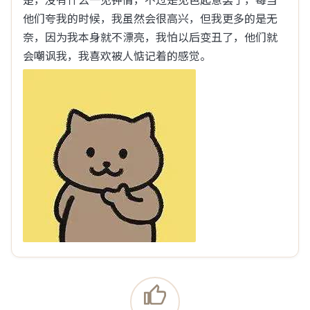
他们夸我的时候，我虽然会很高兴，但我更多的是无
现说的不无道理。

奈，因为我本身就不漂亮，我怕以后变丑了，他们就
看到美女已经波澜不惊，跟以前大不一样了。

会嘲讽我，我喜欢被人惦记着的感觉。
最重要的原因是大部分男的过了35看到了天花板，事
业不好不坏，受到三座大山里的两座压迫，下班要保持
良好心情成了…
展开
浏览(56)
回复(0)
点赞(1)
了凡大师
08-06 11:01
和媳妇第一次在车上xx，失败了
心理压力好大，虽说地方已经很偏僻了，但是xx到一半
有个车从附近经过，停下来分心了，然后就失败了。图
是附近实景，黑云压城要下大雨了。 