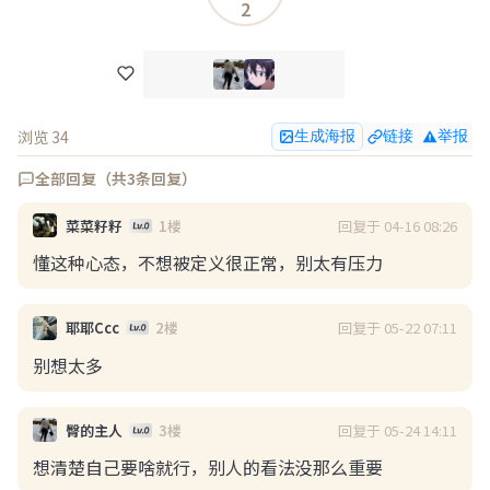
2
浏览 34
生成海报
链接
举报
全部回复（共3条回复）
浏览(59)
回复(0)
点赞(2)
回复于 04-16 08:26
菜菜籽籽
1楼
懂这种心态，不想被定义很正常，别太有压力
BanJiTin0
08-05 19:55
回复于 05-22 07:11
耶耶Ccc
2楼
小红薯这么明目张胆了吗？
别想太多
没有人管吗？这要变成小皇叔了 
回复于 05-24 14:11
臀的主人
3楼
想清楚自己要啥就行，别人的看法没那么重要