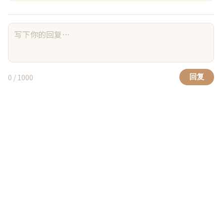
浏览(63)
回复(0)
点赞(4)
0
/ 1000
回复
吹破打波
08-04 08:55
中年夫妻怎么解决没有激情的问题？
楼主三十出头，大学时候和老婆在一起，已经十多年
了，外人看来都是挺完美挺羡慕的。

但我感觉现在的生活全是柴米油盐，没什么激情可言。
我们没有小孩，老婆是个保守的人，床上也比较放不
开，体验感一般，而且几乎不会主动，我不提的话她可
以永远不提，我提的话还要看她想不想。性这方…