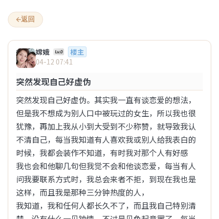
心事倾诉网 – 匿名倾诉心事
返回
嫦娥
楼主
04-12 07:41
欢迎来到“心事倾诉网”
突然发现自己好虚伪
1
2
突然发现自己好虚伪。其实我一直有谈恋爱的想法，
全部
情感
八卦
生活
两性
但是我不想成为别人口中被玩过的女生，所以我也很
犹豫，再加上我从小到大受到不少称赞，就导致我认
…
1
2
3
4
5
6
9
不清自己，每当我知道有人喜欢我或别人给我表白的
时候，我都会装作不知道，有时我对那个人有好感

步行街的一个猫
我也会和他聊几句但我觉不会和他谈恋爱，每当有人
08-07 15:04
问我要联系方式时，我总会来者不拒，到现在我也是
有没有觉得？过了35，对女人的兴趣每年断崖式下
这样，而且我是那种三分钟热度的人，

降
我知道，我和任何人都长久不了，而且我自己特别清
楚，没有什么一见钟情，不过是见色起意罢了，每当
之前xxn的言论男的过了30就是50，我还不信，现在发