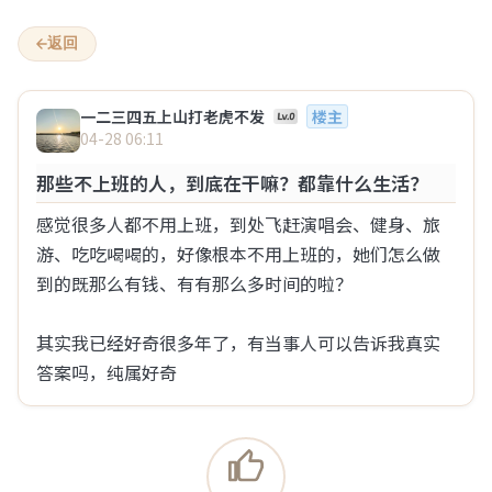
心事倾诉网 – 匿名倾诉心事
返回
一二三四五上山打老虎不发
楼主
04-28 06:11
欢迎来到“心事倾诉网”
那些不上班的人，到底在干嘛？都靠什么生活？
1
2
感觉很多人都不用上班，到处飞赶演唱会、健身、旅
全部
情感
八卦
生活
两性
游、吃吃喝喝的，好像根本不用上班的，她们怎么做
到的既那么有钱、有有那么多时间的啦？

…
1
2
3
4
5
6
9
其实我已经好奇很多年了，有当事人可以告诉我真实
步行街的一个猫
答案吗，纯属好奇
08-07 15:04
有没有觉得？过了35，对女人的兴趣每年断崖式下
降
之前xxn的言论男的过了30就是50，我还不信，现在发