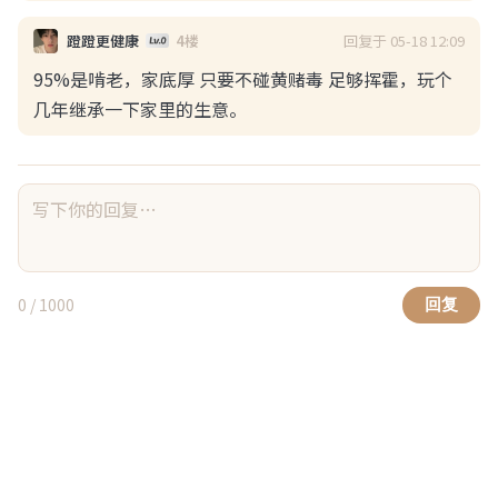
回复于 05-18 12:09
蹬蹬更健康
4楼
95%是啃老，家底厚 只要不碰黄赌毒 足够挥霍，玩个
几年继承一下家里的生意。
浏览(59)
回复(0)
点赞(2)
BanJiTin0
08-05 19:55
0
/ 1000
回复
小红薯这么明目张胆了吗？
没有人管吗？这要变成小皇叔了 