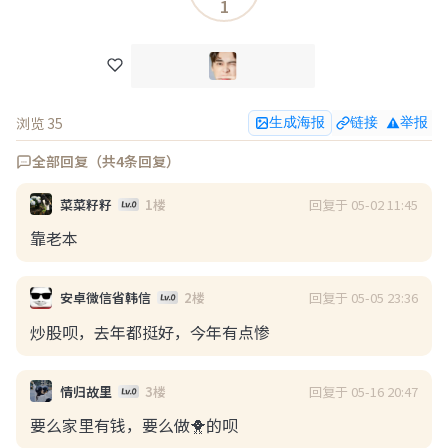
1
现说的不无道理。

看到美女已经波澜不惊，跟以前大不一样了。

最重要的原因是大部分男的过了35看到了天花板，事
业不好不坏，受到三座大山里的两座压迫，下班要保持
浏览 35
生成海报
链接
举报
良好心情成了…
展开
全部回复（共4条回复）
浏览(56)
回复(0)
点赞(1)
回复于 05-02 11:45
菜菜籽籽
1楼
了凡大师
靠老本
08-06 11:01
和媳妇第一次在车上xx，失败了
回复于 05-05 23:36
安卓微信省韩信
2楼
心理压力好大，虽说地方已经很偏僻了，但是xx到一半
炒股呗，去年都挺好，今年有点惨
有个车从附近经过，停下来分心了，然后就失败了。图
是附近实景，黑云压城要下大雨了。 
回复于 05-16 20:47
情归故里
3楼
要么家里有钱，要么做🐥的呗