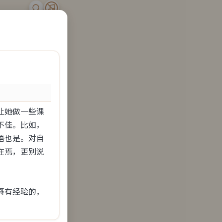
下伪装、安全分享秘密，并与真实
›
让她做一些课
不佳。比如，
语也是。对自
在焉，更别说
哥有经验的，