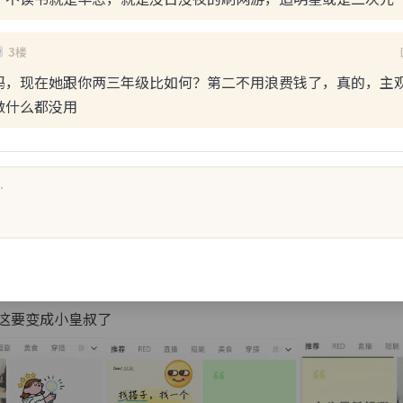
3楼
吗，现在她跟你两三年级比如何？第二不用浪费钱了，真的，主
做什么都没用
复(0)
点赞(0)
in0
9:55
明目张胆了吗？
这要变成小皇叔了 