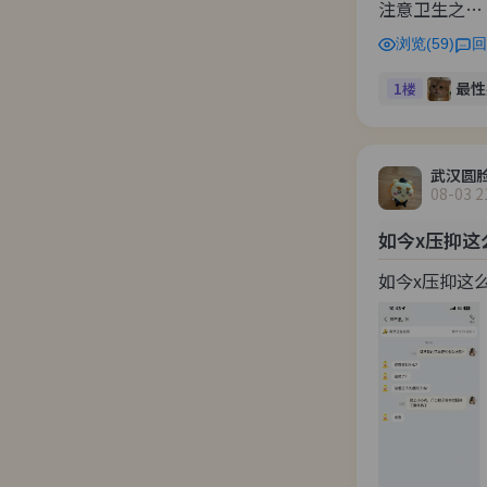
注意卫生之…
浏览(59)
回
最性
1楼
武汉圆
08-03 2
如今x压抑这
如今x压抑这