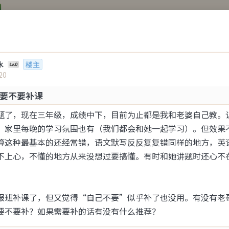
，获得温暖回应。 一个让你卸
水
楼主
20
要不要补课
欢迎来到“心事倾诉网”
题了，现在三年级，成绩中下，目前为止都是我和老婆自己教。
1
2
，家里每晚的学习氛围也有（我们都会和她一起学习）。但效果
全部
情感
八卦
生活
两性
算这种最基本的还经常错，语文默写反反复复错同样的地方，英
不上心，不懂的地方从来没想过要搞懂。有时和她讲题时还心不
上一页
下一页
1
2
3
4
5
6
7
8
9

的一个猫
报班补课了，但又觉得“自己不要”似乎补了也没用。有没有老
04
要不要补？如果需要补的话有没有什么推荐？
过了35，对女人的兴趣每年断崖式下降