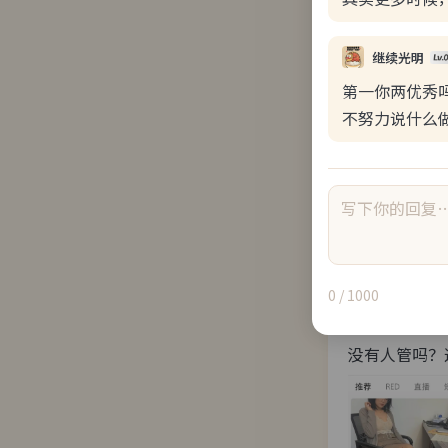
继续光明
第一你两优秀
不努力说什么
浏览(53)
回
BanJiT
08-05 1
0
/ 1000
小红薯这么
没有人管吗？