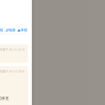
大山里的两座压
报
链接
举报
了权…
展开
回复于 05-11 16:21
回复于 05-17 20:01
下来分心了，
手艺
