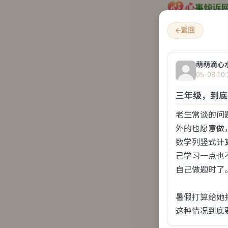
心事倾诉网 – 匿名倾诉心事
返回
萌萌滴心
‹
05-08 10:
三年级，到底
老生常谈的问
外的也愿意做
数学列竖式计
己学习一点也
自己做题时了。

步行街
暑假打算给她
今天 15:
这种情况到底
有没有觉得？