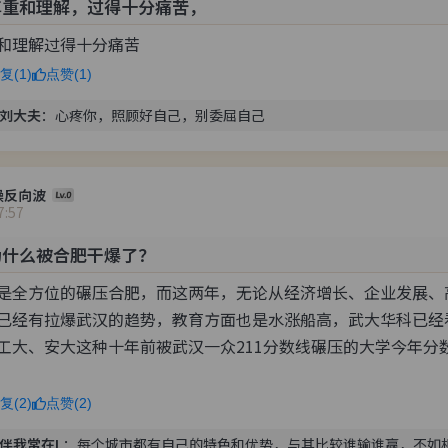
尊重和理解，过得十分痛苦，
和理解过得十分痛苦 
复(1)
点赞(1)
刘大夫
：
心疼你，照顾好自己，别委屈自己
澡反向波
7:57
为什么被合肥干爆了？
是全方位的碾压合肥，而这两年，无论从经济增长、企业发展、
已经有拉爆武汉的趋势，教育方面也是水涨船高，武大华科已经
工大、安大这种十年前被武汉一众211分数线碾压的大学今年分
复(2)
点赞(2)
伴我常在L
：
每个城市都有自己的特色和优势，与其比较谁输谁赢，不如