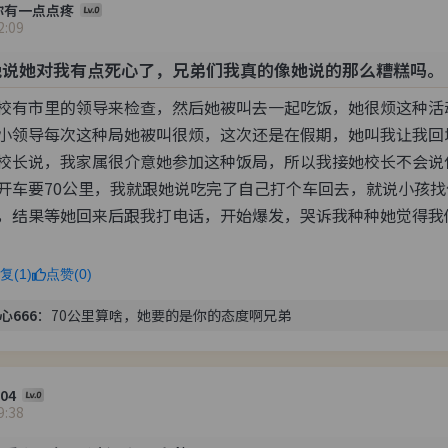
你有一点点疼
2:09
晚说她对我有点死心了，兄弟们我真的像她说的那么糟糕吗。
校有市里的领导来检查，然后她被叫去一起吃饭，她很烦这种活
小领导每次这种局她被叫很烦，这次还是在假期，她叫我让我回
校长说，我家属很介意她参加这种饭局，所以我接她校长不会说
开车要70公里，我就跟她说吃完了自己打个车回去，就说小孩
，结果等她回来后跟我打电话，开始爆发，哭诉我种种她觉得我
复(1)
点赞(0)
心666
：
70公里算啥，她要的是你的态度啊兄弟
04
9:38