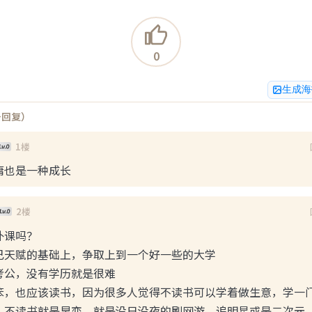
论男的过了30就是50，我还不信，现在发现说的不无道理。

波澜不惊，跟以前大不一样了。

是大部分男的过了35看到了天花板，事业不好不坏，受到三座
0
持良好心情成了奢望。

，事业没有很成功，家庭矛盾就成了主要矛盾的铁律

生成海
不少女生，差不多袪魅了，特别这些年的形势，大概率老婆也成
条回复）
复(0)
点赞(0)
1楼
庸也是一种成长
师
01
2楼
在车上xx，失败了
课吗？

，虽说地方已经很偏僻了，但是xx到一半有个车从附近经过，停
己天赋的基础上，争取上到一个好一些的大学

。图是附近实景，黑云压城要下大雨了。 
公，没有学历就是很难

笨，也应该读书，因为很多人觉得不读书可以学着做生意，学一门
，不读书就是早恋，就是没日没夜的刷网游，追明星或是二次元