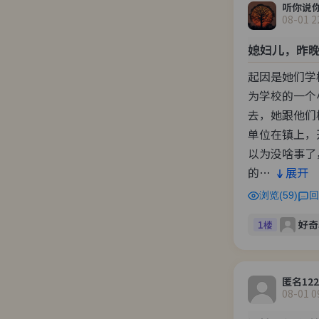
听你说
08-01 2
媳妇儿，昨
起因是她们学
为学校的一个
去，她跟他们
单位在镇上，
以为没啥事了
的…
展开
浏览(59)
回
好奇
1楼
匿名122
08-01 0