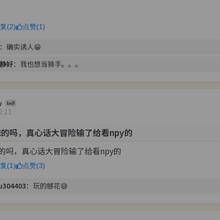
复(2)
点赞(1)
：
确实诱人😁
静好
：
我也想当骑手。。。
w
2:11
的吗，真心话大冒险输了给看npy的
的吗，真心话大冒险输了给看npy的 
复(1)
点赞(3)
u304403
：
玩的够花😅