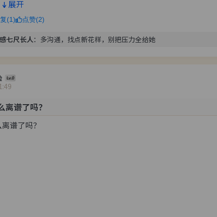
展开
复(1)
点赞(2)
感七尺长人
：
多沟通，找点新花样，别把压力全给她
脸
1:49
么离谱了吗？
么离谱了吗？ 