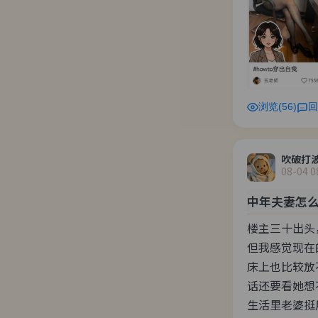
浏览(56)
回
吹破打
08-04 0
中年夫妻怎
楼主三十出头
但我感觉现在
床上也比较放
话还要看她想
生活里老婆挺