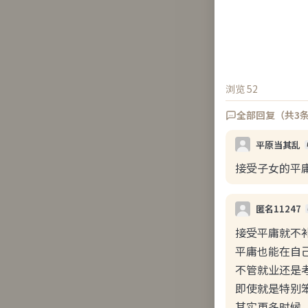
之前xxn的言
看到美女已经
最重要的原因
迫，下班要保
而且一个男的
浏览 52
第二是经历了
全部回复（共3
浏览(51)
回
平原当其乱
接受子女的平
了凡大
昨天 11:
匿名11247
和媳妇第一次
接受平庸就不补
心理压力好大
平庸也能在自
然后就失败了
不管就业还是考
即使就是特别
其实更多时候