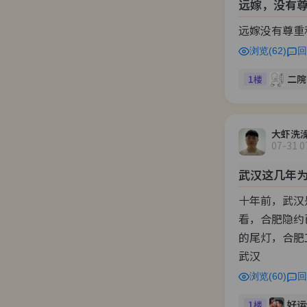
远嫁，没有
远嫁没有尊重
浏览(62)
回
二院
1楼
大虾洗
07-31 0
武汉这几年
十年前，武汉
看，合肥隐约
的尾灯，合肥
武汉 
浏览(60)
回
好运
1楼