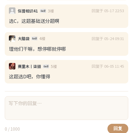
回复于 05-17 22:53
似曾相识41
3楼
选C，这题基础送分题啊
回复于 05-24 09:31
大脑袋
4楼
理他们干嘛，想停哪就停哪
浏览(59)
回复(0)
点赞(2)
回复于 06-05 11:45
赛里木丨柒頭
5楼
BanJiTin0
这题选D吧，你懂得
08-05 19:55
小红薯这么明目张胆了吗？
没有人管吗？这要变成小皇叔了 
0
/ 1000
回复