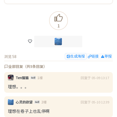
现说的不无道理。

看到美女已经波澜不惊，跟以前大不一样了。

最重要的原因是大部分男的过了35看到了天花板，事
1
业不好不坏，受到三座大山里的两座压迫，下班要保持
良好心情成了…
展开
浏览(56)
回复(0)
点赞(1)
浏览 58
生成海报
链接
举报
了凡大师
08-06 11:01
全部回复（共5条回复）
和媳妇第一次在车上xx，失败了
回复于 05-09 13:17
Ten猫猫
1楼
心理压力好大，虽说地方已经很偏僻了，但是xx到一半
理想。。。
有个车从附近经过，停下来分心了，然后就失败了。图
是附近实景，黑云压城要下大雨了。 
回复于 05-10 12:39
心灵的欲望
2楼
理想在卷子上也乱停啊