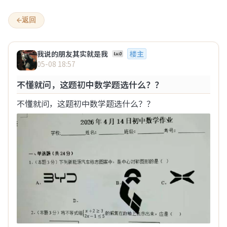
心事倾诉网 – 匿名倾诉心事
返回
我说的朋友其实就是我
楼主
‹
›
05-08 18:57
欢迎来到“心事倾诉网”
不懂就问，这题初中数学题选什么？？
1
2
不懂就问，这题初中数学题选什么？？
全部
情感
八卦
生活
两性
…
1
2
3
4
5
6
9
步行街的一个猫
08-07 15:04
有没有觉得？过了35，对女人的兴趣每年断崖式下
降
之前xxn的言论男的过了30就是50，我还不信，现在发