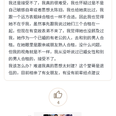
我还是接受不了，我真的很难受，我也怀疑过是不是
自己敏感自卑或者思想太陈旧，我也给她类比过，我
跟一个远方表姐妹合租也一样不合适。因此我也觉得
她不在乎我，虽然事先跟我说过她们三个合租在一
起，但现在有变故表弟不来了，我觉得她也没顾及过
我，她作为一个已婚的有老公的人，去和别的男人合
租。在她眼里是跟亲戚朋友熟人合租，没什么问题，
浏览(59)
回复(0)
点赞(2)
但我的视角就是不一样，我从没听说过已婚女性和别
的男人合租的，接受不了。

BanJiTin0
我该怎么办？难道我真的思想太封建？这个堂哥是退
08-05 19:55
伍的，目前相亲了有女朋友，有没有前辈给点建议
小红薯这么明目张胆了吗？
没有人管吗？这要变成小皇叔了 
4