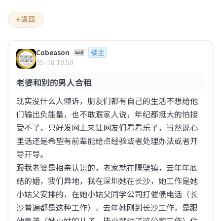
心事倾诉网 – 匿名倾诉心事
返回
Cobeason
楼主
05-18 19:50
欢迎来到“心事倾诉网”
老婆和别的男人合租
1
2
现实没什么人倾诉，朋友们都有自己的生活不想给他
全部
情感
八卦
生活
两性
们输出负能量，也不敢跟家人说，年纪都挺大的怕接
受不了，只好发网上来让网友们看看乐子，当然说心
…
1
2
3
4
5
6
9
里话还是希望有前辈能给点经验或者处理办法或者开
导开导。

步行街的一个猫
跟我老婆是相亲认识的，老家就在隔壁镇，去年年底
08-07 15:04
结的婚，我们异地，我在深圳她在长沙，她工作是她
有没有觉得？过了35，对女人的兴趣每年断崖式下
小姑父安排的，在她小姑父同学公司打催债电话（长
降
沙普遍都是这种工作）。去年她刚到长沙工作，是跟
他表弟（她小姑的儿子，毕业就进了这公司工作）住
之前xxn的言论男的过了30就是50，我还不信，现在发