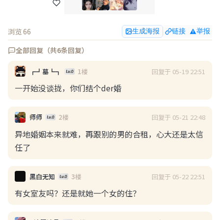
浏览 66
生成海报
链接
举报
全部回复（共6条回复）
浏览(63)
回复(0)
点赞(4)
回复于 05-19 22:51
┏┛墓┗┓
1楼
一开始没谈拢，你们结个der婚
吹破打波
08-04 08:55
回复于 05-21 22:48
师师
2楼
中年夫妻怎么解决没有激情的问题？
异地婚姻本来就难，再跟别的男的合租，心大还是太信
任了
楼主三十出头，大学时候和老婆在一起，已经十多年
了，外人看来都是挺完美挺羡慕的。

但我感觉现在的生活全是柴米油盐，没什么激情可言。
回复于 05-22 22:51
黑白无知
3楼
我们没有小孩，老婆是个保守的人，床上也比较放不
有女室友吗？还是就她一个女的住？
开，体验感一般，而且几乎不会主动，我不提的话她可
以永远不提，我提的话还要看她想不想。性这方…