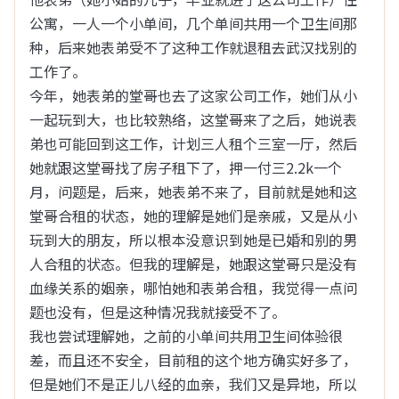
公寓，一人一个小单间，几个单间共用一个卫生间那
现说的不无道理。

种，后来她表弟受不了这种工作就退租去武汉找别的
看到美女已经波澜不惊，跟以前大不一样了。

工作了。

最重要的原因是大部分男的过了35看到了天花板，事
今年，她表弟的堂哥也去了这家公司工作，她们从小
业不好不坏，受到三座大山里的两座压迫，下班要保持
一起玩到大，也比较熟络，这堂哥来了之后，她说表
良好心情成了…
展开
弟也可能回到这工作，计划三人租个三室一厅，然后
浏览(56)
回复(0)
点赞(1)
她就跟这堂哥找了房子租下了，押一付三2.2k一个
月，问题是，后来，她表弟不来了，目前就是她和这
了凡大师
堂哥合租的状态，她的理解是她们是亲戚，又是从小
08-06 11:01
玩到大的朋友，所以根本没意识到她是已婚和别的男
和媳妇第一次在车上xx，失败了
人合租的状态。但我的理解是，她跟这堂哥只是没有
血缘关系的姻亲，哪怕她和表弟合租，我觉得一点问
心理压力好大，虽说地方已经很偏僻了，但是xx到一半
题也没有，但是这种情况我就接受不了。

有个车从附近经过，停下来分心了，然后就失败了。图
我也尝试理解她，之前的小单间共用卫生间体验很
是附近实景，黑云压城要下大雨了。 
差，而且还不安全，目前租的这个地方确实好多了，
但是她们不是正儿八经的血亲，我们又是异地，所以