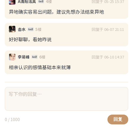
回复于 05-25 15:37
A清阳洁具
4楼
展开
异地确实容易出问题，建议先想办法结束异地
浏览(59)
回复(1)
点赞(2)
最性感七尺长人
：
多沟通，找点新花样，别把压
1楼
回复于 06-07 21:11
击水
5楼
力全给她
好好聊聊，看她咋说
武汉圆脸
08-03 21:49
回复于 06-10 14:37
李易峰
6楼
如今x压抑这么离谱了吗？
相亲认识的感情基础本来就薄
如今x压抑这么离谱了吗？ 
0
/ 1000
回复