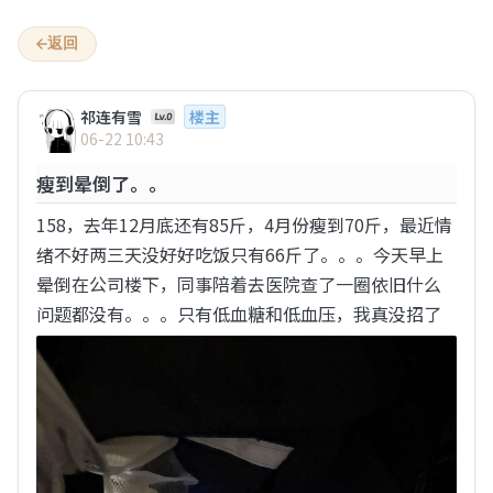
心事倾诉网 – 匿名倾诉心事
返回
祁连有雪
楼主
06-22 10:43
欢迎来到“心事倾诉网”
瘦到晕倒了。。
1
2
158，去年12月底还有85斤，4月份瘦到70斤，最近情
全部
情感
八卦
生活
两性
绪不好两三天没好好吃饭只有66斤了。。。今天早上
晕倒在公司楼下，同事陪着去医院查了一圈依旧什么
…
1
2
3
4
5
6
9
问题都没有。。。只有低血糖和低血压，我真没招了
步行街的一个猫
昨天 15:04
有没有觉得？过了35，对女人的兴趣每年断崖式下
降
之前xxn的言论男的过了30就是50，我还不信，现在发