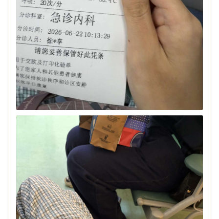
浏览(53)
回复(0)
点赞(0)
BanJiTin0
08-05 19:55
小红薯这么明目张胆了吗？
没有人管吗？这要变成小皇叔了 