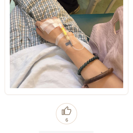
浏览(56)
回复(0)
点赞(0)
吹破打波
08-04 08:55
中年夫妻怎么解决没有激情的问题？
楼主三十出头，大学时候和老婆在一起，已经十多年
了，外人看来都是挺完美挺羡慕的。

但我感觉现在的生活全是柴米油盐，没什么激情可言。
我们没有小孩，老婆是个保守的人，床上也比较放不
6
开，体验感一般，而且几乎不会主动，我不提的话她可
以永远不提，我提的话还要看她想不想。性这方…