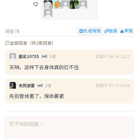
展开
浏览(59)
回复(1)
点赞(2)
最性感七尺长人
：
多沟通，找点新花样，别把压
1楼
浏览 76
生成海报
链接
举报
力全给她
全部回复（共2条回复）
武汉圆脸
08-03 21:49
回复于 06-24 22:17
匿名10755
1楼
天呐，这样下去身体真的扛不住
如今x压抑这么离谱了吗？
如今x压抑这么离谱了吗？ 
回复于 07-12 23:58
夹死避雷
2楼
先别管体重了，保命要紧