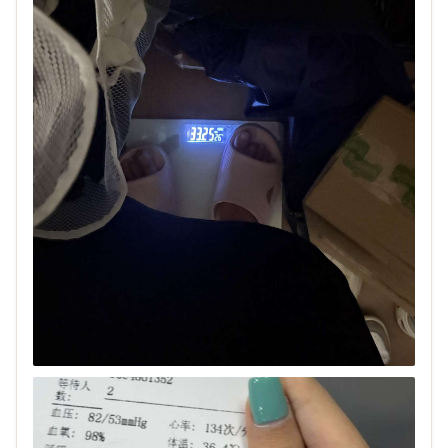
现说的不无道理。

看到美女已经波澜不惊，跟以前大不一样了。

最重要的原因是大部分男的过了35看到了天花板，事
业不好不坏，受到三座大山里的两座压迫，下班要保持
良好心情成了…
展开
浏览(51)
回复(0)
点赞(0)
了凡大师
08-06 11:01
和媳妇第一次在车上xx，失败了
心理压力好大，虽说地方已经很偏僻了，但是xx到一半
有个车从附近经过，停下来分心了，然后就失败了。图
是附近实景，黑云压城要下大雨了。 